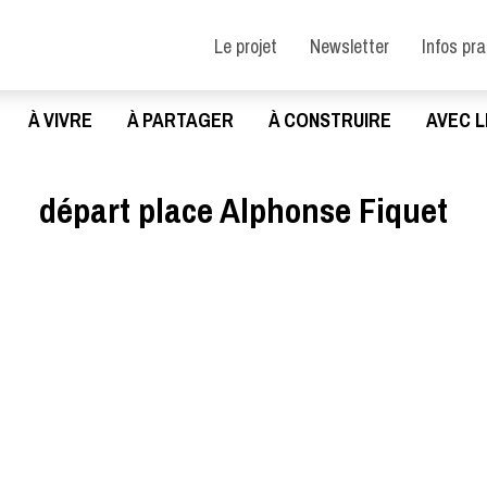
Le projet
Newsletter
Infos pr
À VIVRE
À PARTAGER
À CONSTRUIRE
AVEC L
départ place Alphonse Fiquet