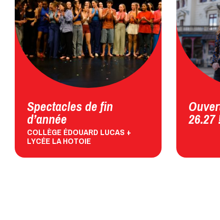
Spectacles de fin
Ouvert
d’année
26.27 
COLLÈGE ÉDOUARD LUCAS +
LYCÉE LA HOTOIE