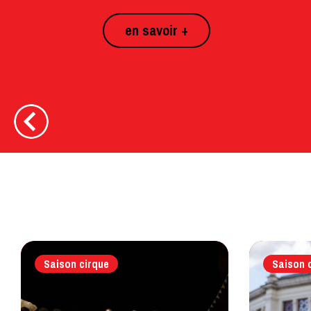
Cirque le 15 septembre
Billetterie
Saison cirque
Saison 