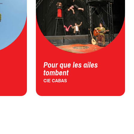
Pour que les ailes
tombent
CIE CABAS