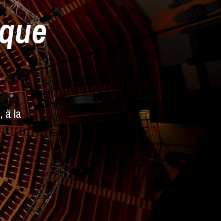
rque
e
 à la