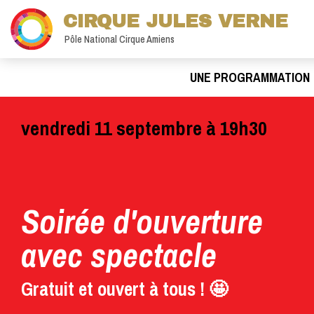
CIRQUE JULES VERNE
Pôle National Cirque Amiens
UNE PROGRAMMATION
Parcourez et
réservez la saison
26.27 en ligne !
Réouverture de la billetterie au