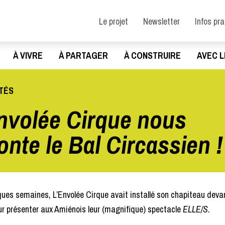
Le projet
Newsletter
Infos pr
À VIVRE
À PARTAGER
À CONSTRUIRE
AVEC L
TÉS
nvolée Cirque nous
onte le Bal Circassien !
lques semaines, L’Envolée Cirque avait installé son chapiteau devan
ur présenter aux Amiénois leur (magnifique) spectacle
ELLE/S
.