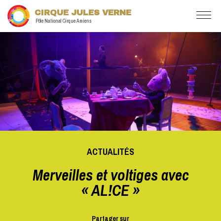
CIRQUE JULES VERNE
Pôle National Cirque Amiens
ACTUALITÉS
Merveilles et voltiges avec
« AL!CE »
Partager sur