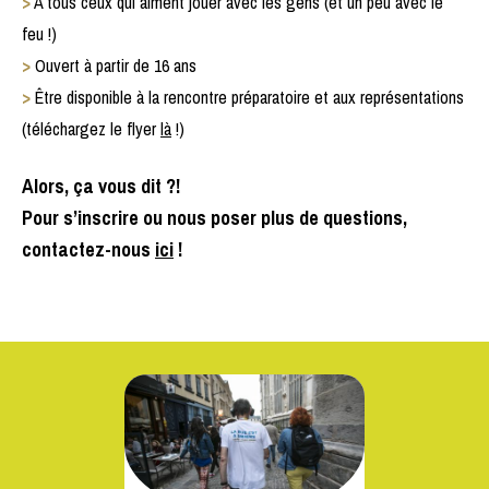
>
À tous ceux qui aiment jouer avec les gens (et un peu avec le
feu !)
>
Ouvert à partir de 16 ans
>
Être disponible à la rencontre préparatoire et aux représentations
(téléchargez le flyer
là
!)
Alors, ça vous dit ?!
Pour s’inscrire ou nous poser plus de questions,
contactez-nous
ici
!