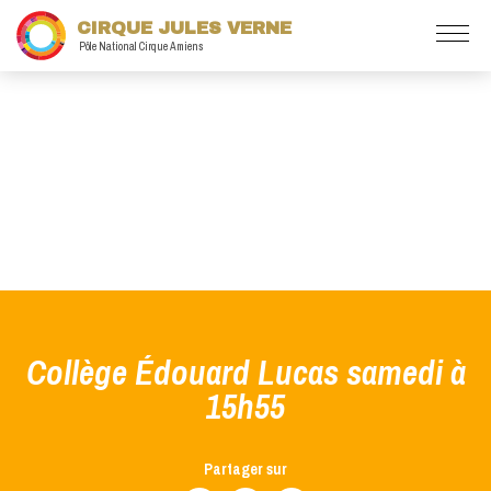
CIRQUE JULES VERNE
Pôle National Cirque Amiens
Collège Édouard Lucas samedi à
15h55
Partager sur