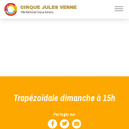
CIRQUE JULES VERNE
Pôle National Cirque Amiens
Trapézoïdale dimanche à 15h
Partager sur