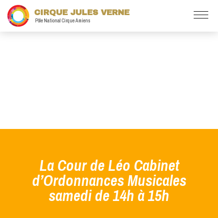
CIRQUE JULES VERNE
Pôle National Cirque Amiens
La Cour de Léo Cabinet
d’Ordonnances Musicales
samedi de 14h à 15h