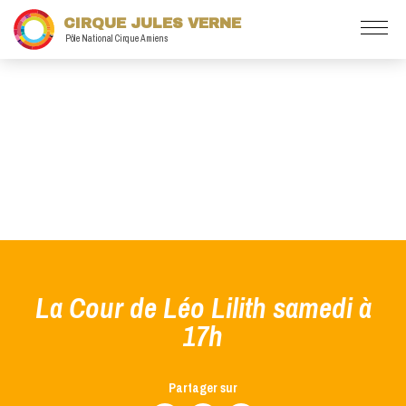
CIRQUE JULES VERNE
Pôle National Cirque Amiens
La Cour de Léo Lilith samedi à
17h
Partager sur