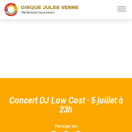
CIRQUE JULES VERNE
Pôle National Cirque Amiens
Concert DJ Low Cost · 5 juillet à
23h
Partager sur