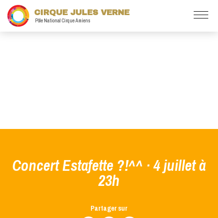
CIRQUE JULES VERNE
Pôle National Cirque Amiens
Concert Estafette ?!^^ · 4 juillet à
23h
Partager sur