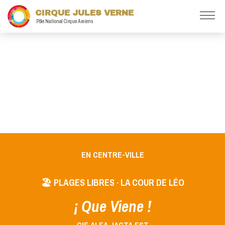
CIRQUE JULES VERNE
Pôle National Cirque Amiens
EN CENTRE-VILLE
🏖️ PLAGES LIBRES · LA COUR DE LÉO
¡ Que Viene !