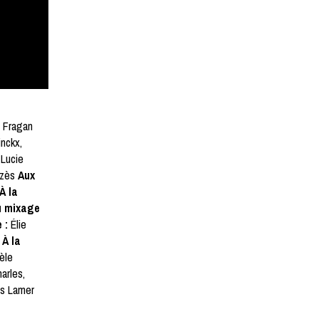
 Fragan
nckx,
 Lucie
ozès
Aux
À la
u mixage
e :
Élie
À la
̀le
arles,
uis Lamer