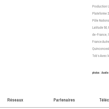
Production U
Plateforme 2
Pôle Nation
Latitude 50,
de-France, l
France Autre
QuinconcesL
Tob’s Avec l
photos : Axell
Réseaux
Partenaires
Télé