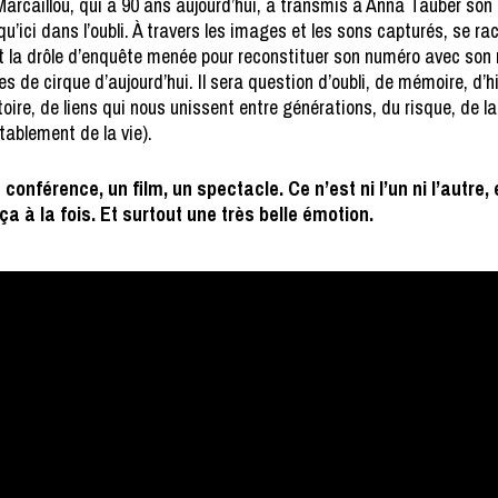
rcaillou, qui a 90 ans aujourd’hui, a transmis à Anna Tauber son 
squ’ici dans l’oubli. À travers les images et les sons capturés, se r
et la drôle d’enquête menée pour reconstituer son numéro avec son
es de cirque d’aujourd’hui. Il sera question d’oubli, de mémoire, d’h
toire, de liens qui nous unissent entre générations, du risque, de l
itablement de la vie).
 conférence, un film, un spectacle. Ce n’est ni l’un ni l’autre, 
 ça à la fois. Et surtout une très belle émotion.