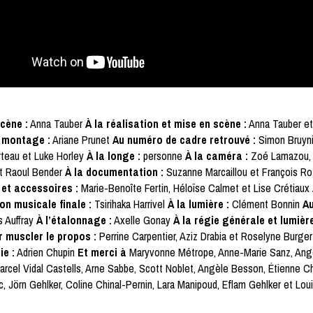
cène :
Anna Tauber
À la réalisation et mise en scène :
Anna Tauber et
 montage :
Ariane Prunet
Au numéro de cadre retrouvé :
Simon Bruyni
rteau et Luke Horley
À la longe :
personne
À la caméra :
Zoé Lamazou,
t Raoul Bender
À la documentation :
Suzanne Marcaillou et François R
et accessoires :
Marie-Benoîte Fertin, Héloïse Calmet et Lise Crétiaux
on musicale finale :
Tsirihaka Harrivel
À la lumière :
Clément Bonnin
A
s Auffray
À l’étalonnage :
Axelle Gonay
À la régie générale et lumièr
r muscler le propos :
Perrine Carpentier, Aziz Drabia et Roselyne Burger
ie :
Adrien Chupin
Et merci à
Maryvonne Métrope, Anne-Marie Sanz, Ange
arcel Vidal Castells, Arne Sabbe, Scott Noblet, Angèle Besson, Étienne Ch
ec, Jörn Gehlker, Coline Chinal-Pernin, Lara Manipoud, Eflam Gehlker et Lo