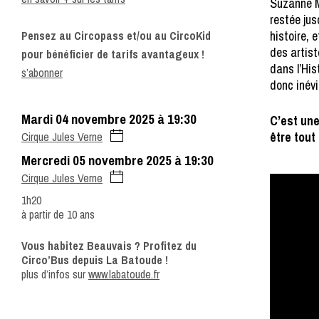
Suzanne Ma
restée ju
histoire, 
Pensez au Circopass et/ou au CircoKid
des artist
pour bénéficier de tarifs avantageux !
dans l’His
s’abonner
donc inév
mardi 04 novembre 2025 à 19:30
C’est une
être tout
Cirque Jules Verne
mercredi 05 novembre 2025 à 19:30
Cirque Jules Verne
1h20
à partir de 10 ans
Vous habitez Beauvais ? Profitez du
Circo’Bus depuis La Batoude !
plus d’infos sur
www.labatoude.fr