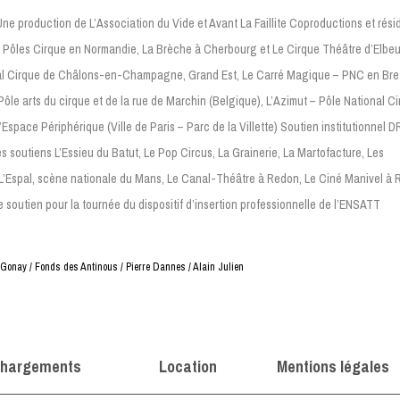
ne production de L’Association du Vide et Avant La Faillite Coproductions et rés
 Pôles Cirque en Normandie, La Brèche à Cherbourg et Le Cirque Théâtre d’Elbeuf
al Cirque de Châlons-en-Champagne, Grand Est, Le Carré Magique – PNC en Bre
 Pôle arts du cirque et de la rue de Marchin (Belgique), L’Azimut – Pôle National Ci
’Espace Périphérique (Ville de Paris – Parc de la Villette) Soutien institutionnel 
s soutiens L’Essieu du Batut, Le Pop Circus, La Grainerie, La Martofacture, Les
’Espal, scène nationale du Mans, Le Canal-Théâtre à Redon, Le Ciné Manivel à 
e soutien pour la tournée du dispositif d’insertion professionnelle de l’ENSATT
e Gonay / Fonds des Antinous / Pierre Dannes / Alain Julien
chargements
Location
Mentions légales