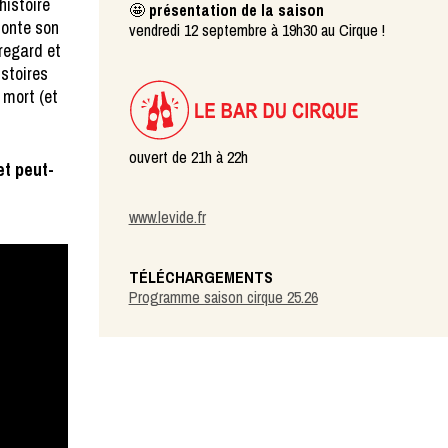
histoire
🤩
présentation de la saison
aconte son
vendredi 12 septembre à 19h30 au Cirque !
 regard et
istoires
a mort (et
ouvert de 21h à 22h
et peut-
www.levide.fr
TÉLÉCHARGEMENTS
Programme saison cirque 25.26