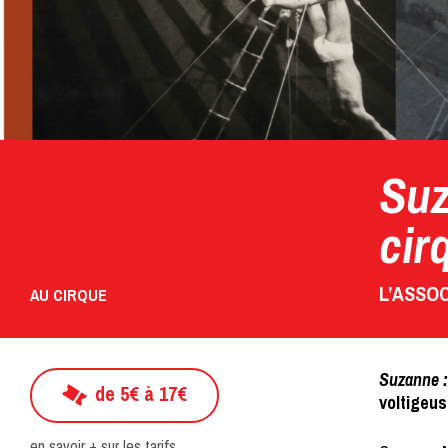
Suz
cir
L’ASSOC
AU CIRQUE
Suzanne :
de 5€ à 17€
voltigeus
en savoir + sur les tarifs