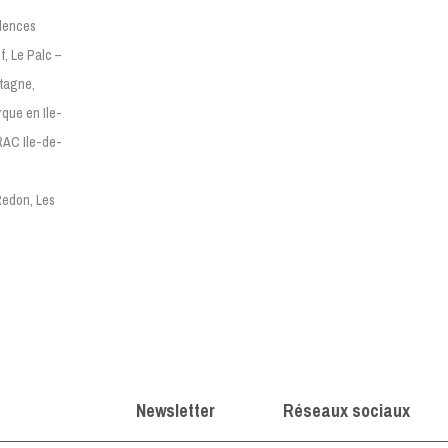
idences
, Le Palc –
tagne,
rque en Ile-
DRAC Ile-de-
Redon, Les
Newsletter
Réseaux sociaux