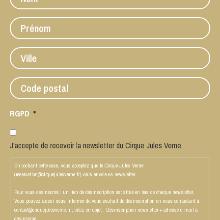
Prénom
Ville
Code
postal
RGPD
*
J'accepte de recevoir la newsletter du Cirque Jules Verne.
En cochant cette case, vous acceptez que le Cirque Jules Verne
(reservation@cirquejulesverne.fr) vous envoie sa newsletter.
Pour vous désinscrire : un lien de désinscription est situé en bas de chaque newsletter.
Vous pouvez aussi nous informer de votre souhait de désinscription en nous contactant à
contact@cirquejulesverne.fr ; citez en objet : Désinscription newsletter + adresse e-mail à
désinscrire.