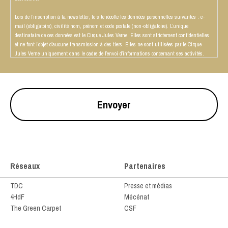
Lors de l’inscription à la newsletter, le site récolte les données personnelles suivantes : e-
mail (obligatoire), civilité nom, prénom et code postale (non-obligatoire). L’unique
destinataire de ces données est le Cirque Jules Verne. Elles sont strictement confidentielles
et ne font l’objet d’aucune transmission à des tiers. Elles ne sont utilisées par le Cirque
Jules Verne uniquement dans le cadre de l’envoi d’informations concernant ses activités.
CAPTCHA
En application du Règlement Général sur la Protection des Données (RGPD) n°2016/679 du
27 avril 2016, entré en vigueur le 25 mai 2018, et de la loi n°78-17 du 6 janvier 1978
relative à l’informatique, aux fichiers et aux libertés telle que modifiée par la loi n°2018-493
du 20 juin 2018, vous disposez de la protection, d’un droit d’accès, de rectification,
d’opposition, de limitation et d’effacement de vos données à caractère personnel. Pour les
exercer, adressez vous à contact@cirquejulesverne.fr ; citez en objet : Application RGPD.
Réseaux
Partenaires
TDC
Presse et médias
4HdF
Mécénat
The Green Carpet
CSF