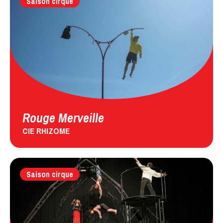
Saison cirque
Rouge Merveille
CIE RHIZOME
Saison cirque