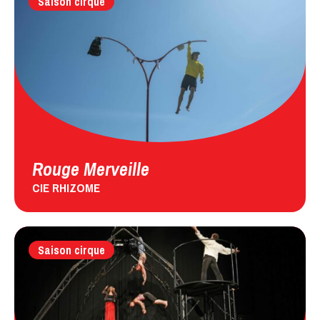
Saison cirque
Rouge Merveille
CIE RHIZOME
Saison cirque