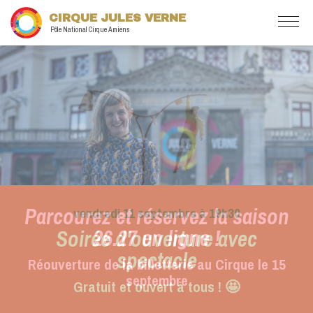
CIRQUE JULES VERNE
Pôle National Cirque Amiens
Parcourez et réservez la saison
26.27 en ligne !
Réouverture de la billetterie au Cirque le 15
septembre