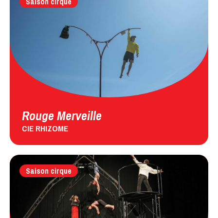
Saison cirque
Rouge Merveille
CIE RHIZOME
Saison cirque