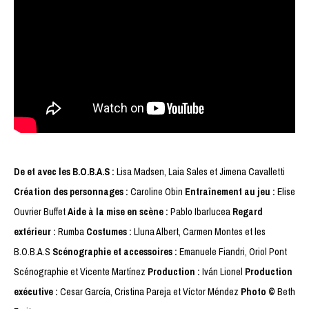
De et avec les B.O.B.A.S :
Lisa Madsen, Laia Sales et Jimena Cavalletti
Création des personnages :
Caroline Obin
Entraînement au jeu :
Elise
Ouvrier Buffet
Aide à la mise en scène :
Pablo Ibarlucea
Regard
extérieur :
Rumba
Costumes :
Lluna Albert, Carmen Montes et les
B.O.B.A.S
Scénographie et accessoires :
Emanuele Fiandri, Oriol Pont
Scénographie et Vicente Martínez
Production :
Iván Lionel
Production
exécutive :
Cesar García, Cristina Pareja et Víctor Méndez
Photo ©
Beth