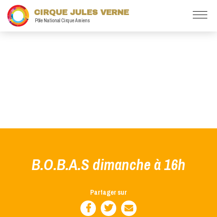
CIRQUE JULES VERNE
Pôle National Cirque Amiens
B.O.B.A.S dimanche à 16h
Partager sur