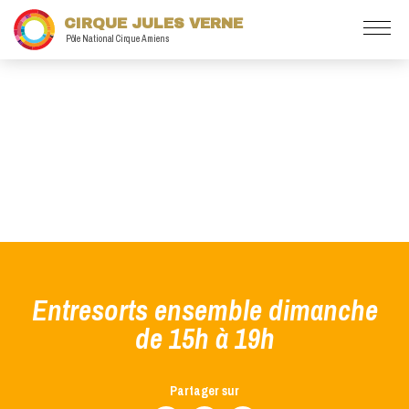
CIRQUE JULES VERNE
Pôle National Cirque Amiens
Entresorts ensemble dimanche
de 15h à 19h
Partager sur