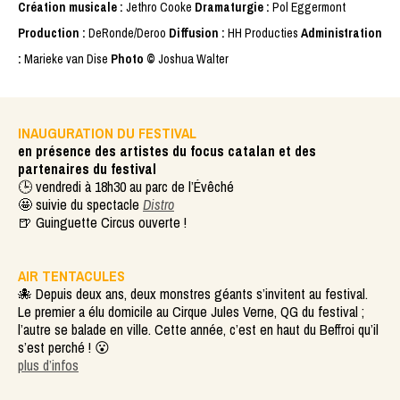
Création musicale :
Jethro Cooke
Dramaturgie :
Pol Eggermont
Production :
DeRonde/Deroo
Diffusion :
HH Producties
Administration
:
Marieke van Dise
Photo ©
Joshua Walter
INAUGURATION DU FESTIVAL
en présence des artistes du focus catalan et des
partenaires du festival
🕒 vendredi à 18h30 au parc de l’Évêché
🤩 suivie du spectacle
Distro
🍺 Guinguette Circus ouverte !
AIR TENTACULES
🐙 Depuis deux ans, deux monstres géants s’invitent au festival.
Le premier a élu domicile au Cirque Jules Verne, QG du festival ;
l’autre se balade en ville. Cette année, c’est en haut du Beffroi qu’il
s’est perché ! 😮
plus d’infos