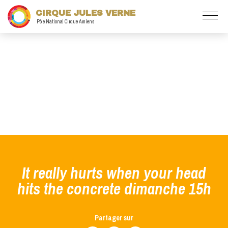
CIRQUE JULES VERNE
Pôle National Cirque Amiens
It really hurts when your head
hits the concrete dimanche 15h
Partager sur