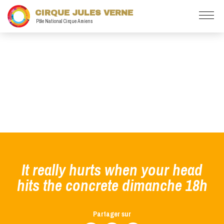
CIRQUE JULES VERNE
Pôle National Cirque Amiens
It really hurts when your head
hits the concrete dimanche 18h
Partager sur