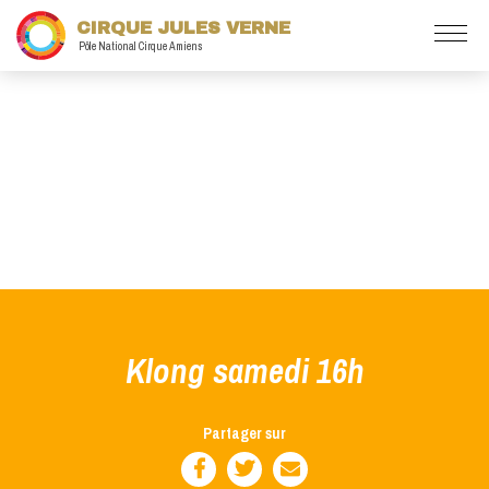
CIRQUE JULES VERNE
Pôle National Cirque Amiens
Klong samedi 16h
Partager sur