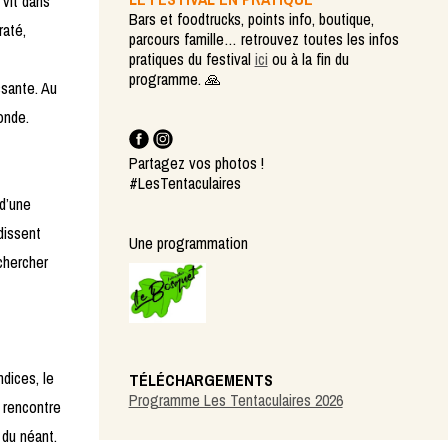
 vit dans
Bars et foodtrucks, points info, boutique,
raté,
parcours famille… retrouvez toutes les infos
pratiques du festival
ici
ou à la fin du
programme. 🙏
ssante. Au
onde.
Partagez vos photos !
#LesTentaculaires
 d’une
dissent
Une programmation
chercher
ndices, le
TÉLÉCHARGEMENTS
Programme Les Tentaculaires 2026
l rencontre
 du néant.