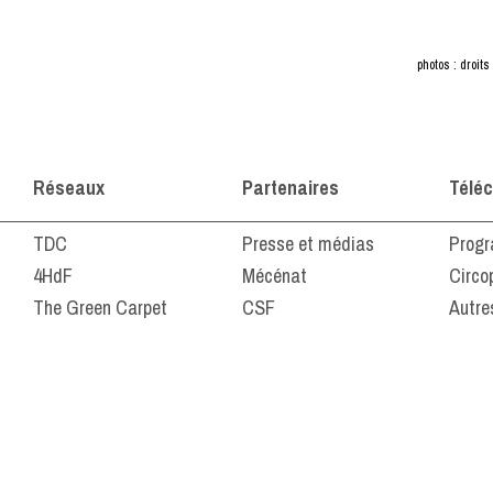
photos : droits
Réseaux
Partenaires
Télé
TDC
Presse et médias
Progr
4HdF
Mécénat
Circo
The Green Carpet
CSF
Autre