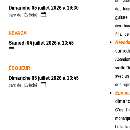
son publ
dimanche 05 juillet 2026 à 19:30
des tunn
parc de l'Évêché
guitare,
divertis
NEVADA
final, c
Nevad
samedi 04 juillet 2026 à 13:45
samedi
Abandonn
ÉBOUEUR
vieille 
avec un 
dimanche 05 juillet 2026 à 13:45
des rép
parc de l'Évêché
Éboue
dimanc
C’est l’
monarque
Leïla, l