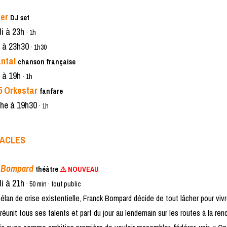
er
DJ set
di à 23h
· 1h
 à 23h30
· 1h30
antal
chanson française
 à 19h
· 1h
5 Orkestar
fanfare
he à 19h30
· 1h
TACLES
 Bompard
théâtre
⚠️ NOUVEAU
di à 21h
· 50 min · tout public
élan de crise existentielle, Franck Bompard décide de tout lâcher pour viv
l réunit tous ses talents et part du jour au lendemain sur les routes à la re