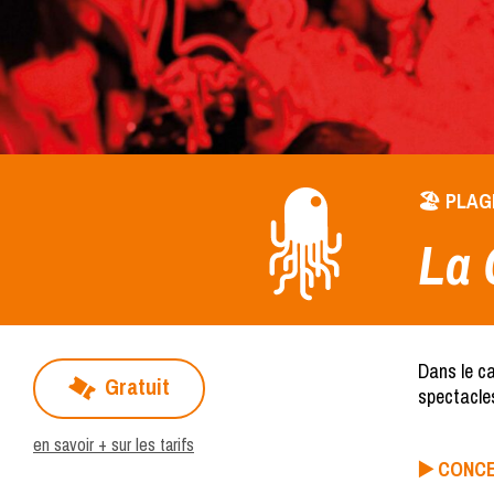
🏖️ PLA
La 
Dans le c
Gratuit
spectacles
en savoir + sur les tarifs
▶️ CONC