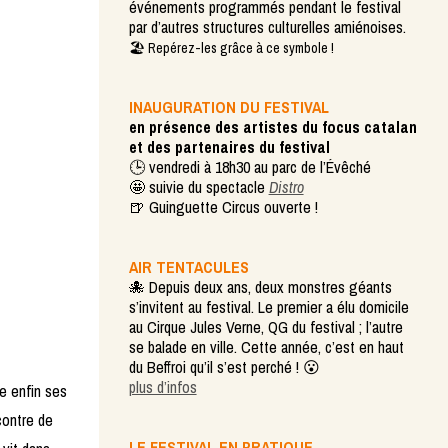
événements programmés pendant le festival
par d’autres structures culturelles amiénoises.
🏖️ Repérez-les grâce à ce symbole !
INAUGURATION DU FESTIVAL
en présence des artistes du focus catalan
et des partenaires du festival
🕒 vendredi à 18h30 au parc de l’Évêché
🤩 suivie du spectacle
Distro
🍺 Guinguette Circus ouverte !
AIR TENTACULES
🐙 Depuis deux ans, deux monstres géants
s’invitent au festival. Le premier a élu domicile
au Cirque Jules Verne, QG du festival ; l’autre
se balade en ville. Cette année, c’est en haut
du Beffroi qu’il s’est perché ! 😮
plus d’infos
re enfin ses
ncontre de
LE FESTIVAL EN PRATIQUE