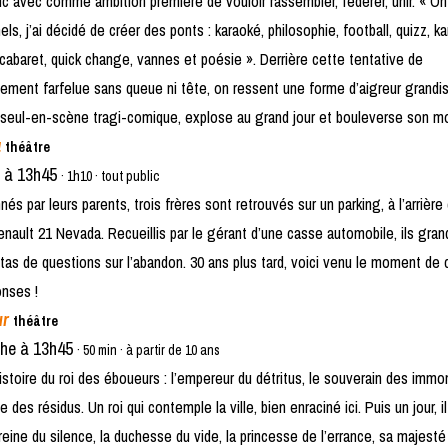
ic avec comme ambition première de vouloir rassembler, fédérer, unir. « On
els, j’ai décidé de créer des ponts : karaoké, philosophie, football, quizz, ka
 cabaret, quick change, vannes et poésie ». Derrière cette tentative de
sement farfelue sans queue ni tête, on ressent une forme d’aigreur grandi
e seul-en-scène tragi-comique, explose au grand jour et bouleverse son m
a
théâtre
 à 13h45
· 1h10 · tout public
és par leurs parents, trois frères sont retrouvés sur un parking, à l’arrière
Renault 21 Nevada. Recueillis par le gérant d’une casse automobile, ils gran
tas de questions sur l’abandon. 30 ans plus tard, voici venu le moment de 
onses !
ur
théâtre
he à 13h45
· 50 min · à partir de 10 ans
histoire du roi des éboueurs : l’empereur du détritus, le souverain des immo
 des résidus. Un roi qui contemple la ville, bien enraciné ici. Puis un jour, i
a reine du silence, la duchesse du vide, la princesse de l’errance, sa majesté