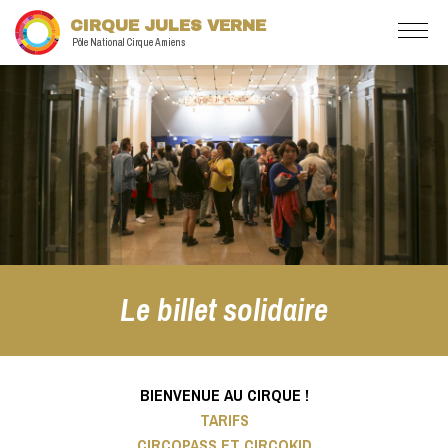
CIRQUE JULES VERNE
Pôle National Cirque Amiens
Le billet solidaire
BIENVENUE AU CIRQUE !
TARIFS
CIRCOPASS ET CIRCOKID